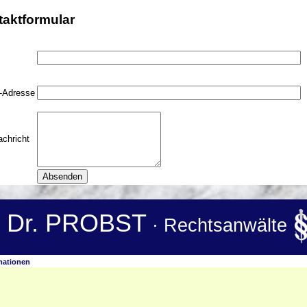
aktformular
l-Adresse
achricht
Dr. PROBST
· Rechtsanwälte
mationen