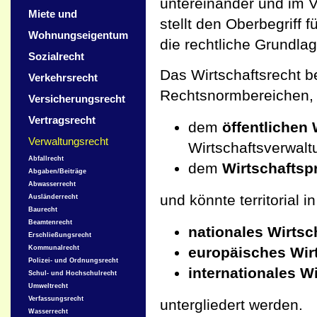
untereinander und im V
Miete und
stellt den Oberbegriff 
Wohnungseigentum
die rechtliche Grundlag
Sozialrecht
Das Wirtschaftsrecht b
Verkehrsrecht
Rechtsnormbereichen,
Versicherungsrecht
Vertragsrecht
dem
öffentlichen 
Verwaltungsrecht
Wirtschaftsverwalt
Abfallrecht
dem
Wirtschaftspr
Abgaben/Beiträge
Abwasserrecht
und könnte territorial i
Ausländerrecht
Baurecht
Beamtenrecht
nationales Wirtsc
Erschließungsrecht
europäisches Wir
Kommunalrecht
Polizei- und Ordnungsrecht
internationales W
Schul- und Hochschulrecht
Umweltrecht
Verfassungsrecht
untergliedert werden.
Wasserrecht