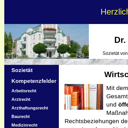
Herzli
Dr.
Sozietät vo
Sozietät
Wirts
Kompetenzfelder
Mit de
Arbeitsrecht
Gesamth
Arztrecht
und
öff
Arzthaftungsrecht
Maßnahm
Baurecht
Rechtsbeziehungen der
Medizinrecht