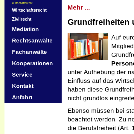
Wirtschaftsrecht
Mehr ...
Wirtschaftsrecht
Zivilrecht
Grundfreiheiten
Mediation
Auf eur
Rechtsanwälte
Mitglie
Fachanwälte
Grundfre
Persone
Kooperationen
unter Aufhebung der na
Service
Einfluss auf das Wirts
Kontakt
haben diese Grundfreih
Anfahrt
nicht grundlos eingreif
Ebenso müssen bei st
beachtet werden. Zu 
die Berufsfreiheit (Art