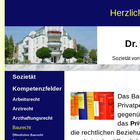
Herzli
Dr.
Sozietät vo
Sozietät
Kompetenzfelder
Das Bau
Arbeitsrecht
Privatp
Arztrecht
gegenü
Arzthaftungsrecht
das
Pr
Baurecht
die rechtlichen Bezieh
Öffentliches Baurecht