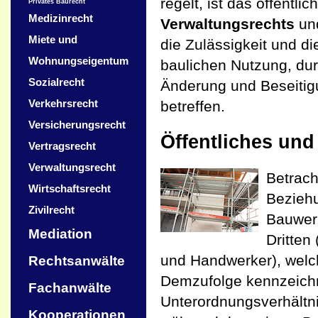
regelt, ist das öffentli
Privates Baurecht
Medizinrecht
Verwaltungsrechts
und
Miete und
die Zulässigkeit und d
Wohnungseigentum
baulichen Nutzung, dur
Sozialrecht
Änderung und Beseitig
Verkehrsrecht
betreffen.
Versicherungsrecht
Öffentliches und
Vertragsrecht
Verwaltungsrecht
Betrach
Wirtschaftsrecht
Beziehu
Zivilrecht
Bauwerk
Mediation
Dritten
und Handwerker), welc
Rechtsanwälte
Demzufolge kennzeichne
Fachanwälte
Unterordnungsverhältn
Kooperationen