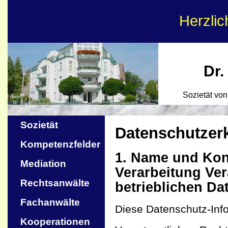
Herzli
Dr.
Sozietät vo
Sozietät
Datenschutzer
Kompetenzfelder
1. Name und Kont
Mediation
Verarbeitung Ver
Rechtsanwälte
betrieblichen Da
Fachanwälte
Diese Datenschutz-Infor
Kooperationen